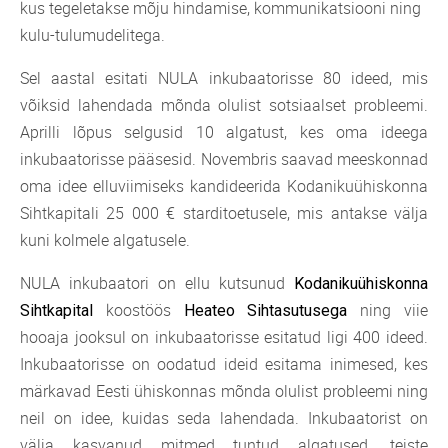
kus tegeletakse mõju hindamise, kommunikatsiooni ning
kulu-tulumudelitega.
Sel aastal esitati NULA inkubaatorisse 80 ideed, mis
võiksid lahendada mõnda olulist sotsiaalset probleemi.
Aprilli lõpus selgusid 10 algatust, kes oma ideega
inkubaatorisse pääsesid. Novembris saavad meeskonnad
oma idee elluviimiseks kandideerida Kodanikuühiskonna
Sihtkapitali 25 000 € starditoetusele, mis antakse välja
kuni kolmele algatusele.
NULA inkubaatori on ellu kutsunud
Kodanikuühiskonna
koostöös
ning viie
Sihtkapital
Heateo Sihtasutusega
hooaja jooksul on inkubaatorisse esitatud ligi 400 ideed.
Inkubaatorisse on oodatud ideid esitama inimesed, kes
märkavad Eesti ühiskonnas mõnda olulist probleemi ning
neil on idee, kuidas seda lahendada. Inkubaatorist on
välja kasvanud mitmed tuntud algatused, teiste