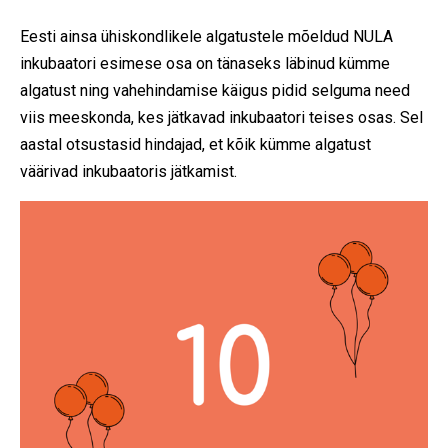
Eesti ainsa ühiskondlikele algatustele mõeldud NULA
inkubaatori esimese osa on tänaseks läbinud kümme
algatust ning vahehindamise käigus pidid selguma need
viis meeskonda, kes jätkavad inkubaatori teises osas. Sel
aastal otsustasid hindajad, et kõik kümme algatust
väärivad inkubaatoris jätkamist.