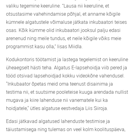
valiku tegemine keeruline. “Lausa nii keeruline, et
otsustasime vahehindamise põhjal, et anname kõigile
kümnele algatustele võimaluse jätkata inkubaatori teises
osas. Kõik kümme olid inkubaatori jooksul palju edasi
arenenud ning meile tundus, et neile kõigile võiks meie
programmist kasu olla,” lisas Miidla.
Kodukontoris töötamist ja lastega tegelemist on keeruline
üheaegselt hästi teha. Algatus E-lapsehoidja viib pered ja
tööd otsivad lapsehoidjad kokku videokõne vahendusel.
"Inkubaator õpetas meid oma teenust disainima ja
testima nii, et suutsime pooleteise kuuga arendada nullist
mugava ja kiire lahenduse nii vanematele kui ka
hoidjatele," ütles algatuse eestvedaja Liis Siiroja.
Edasi jätkavad algatused lahenduste testimise ja
täiustamisega ning tulemas on veel kolm koolituspäeva,