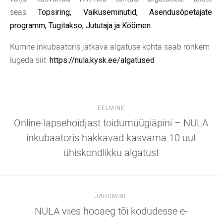
seas
Topsiring
,
Vaikuseminutid
,
Asendusõpetajate
programm
,
Tugitakso
,
Jututaja
ja
Köömen
.
Kümne inkubaatoris jätkava algatuse kohta saab rohkem
lugeda siit:
https://nula.kysk.ee/algatused
EELMINE
Online-lapsehoidjast toidumüügiäpini – NULA
inkubaatoris hakkavad kasvama 10 uut
ühiskondlikku algatust
JÄRGMINE
NULA viies hooaeg tõi kodudesse e-