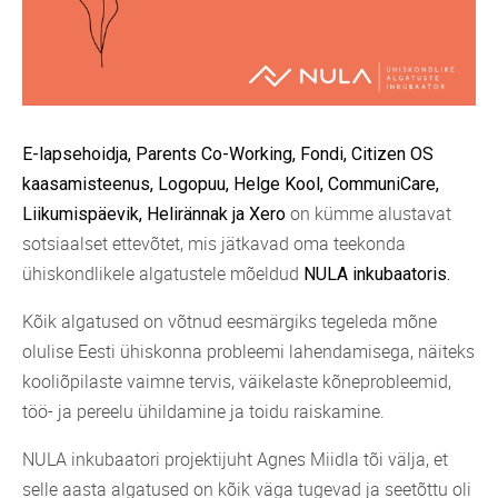
E-lapsehoidja, Parents Co-Working, Fondi, Citizen OS
kaasamisteenus, Logopuu, Helge Kool, CommuniCare,
on kümme alustavat
Liikumispäevik, Helirännak ja Xero
sotsiaalset ettevõtet, mis jätkavad oma teekonda
ühiskondlikele algatustele mõeldud
NULA inkubaatoris.
Kõik algatused on võtnud eesmärgiks tegeleda mõne
olulise Eesti ühiskonna probleemi lahendamisega, näiteks
kooliõpilaste vaimne tervis, väikelaste kõneprobleemid,
töö- ja pereelu ühildamine ja toidu raiskamine.
NULA inkubaatori projektijuht Agnes Miidla tõi välja, et
selle aasta algatused on kõik väga tugevad ja seetõttu oli