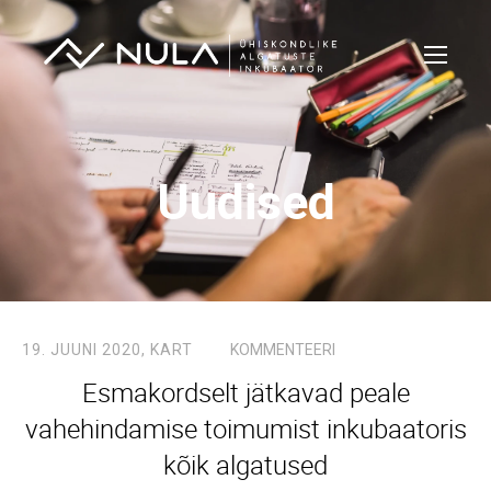
Uudised
19. JUUNI 2020,
KART
KOMMENTEERI
Esmakordselt jätkavad peale
vahehindamise toimumist inkubaatoris
kõik algatused