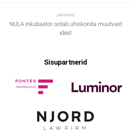
JÄRGMINE
NULA inkubaator ootab ühiskonda muutvaid
ideid
Sisupartnerid