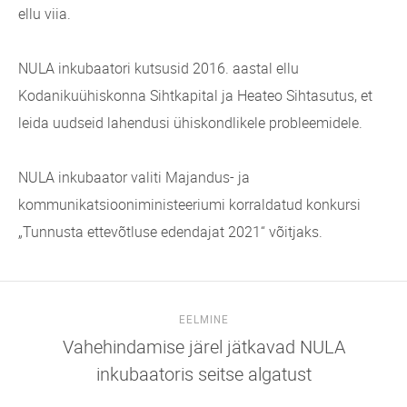
ellu viia.
NULA inkubaatori kutsusid 2016. aastal ellu
Kodanikuühiskonna Sihtkapital ja Heateo Sihtasutus, et
leida uudseid lahendusi ühiskondlikele probleemidele.
NULA inkubaator valiti Majandus- ja
kommunikatsiooniministeeriumi korraldatud konkursi
„Tunnusta ettevõtluse edendajat 2021“ võitjaks.
EELMINE
Vahehindamise järel jätkavad NULA
inkubaatoris seitse algatust