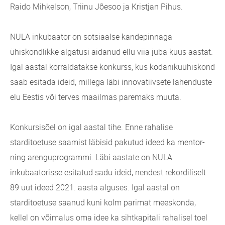
Raido Mihkelson, Triinu Jõesoo ja Kristjan Pihus.
NULA inkubaator on sotsiaalse kandepinnaga
ühiskondlikke algatusi aidanud ellu viia juba kuus aastat.
Igal aastal korraldatakse konkurss, kus kodanikuühiskond
saab esitada ideid, millega läbi innovatiivsete lahenduste
elu Eestis või terves maailmas paremaks muuta.
Konkursisõel on igal aastal tihe. Enne rahalise
starditoetuse saamist läbisid pakutud ideed ka mentor-
ning arenguprogrammi. Läbi aastate on NULA
inkubaatorisse esitatud sadu ideid, nendest rekordiliselt
89 uut ideed 2021. aasta alguses. Igal aastal on
starditoetuse saanud kuni kolm parimat meeskonda,
kellel on võimalus oma idee ka sihtkapitali rahalisel toel