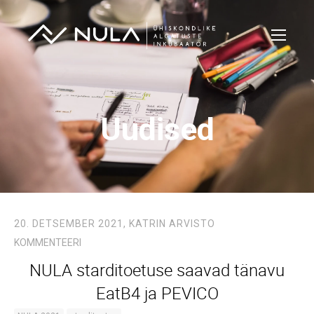
Uudised
20. DETSEMBER 2021,
KATRIN ARVISTO
KOMMENTEERI
NULA starditoetuse saavad tänavu
EatB4 ja PEVICO