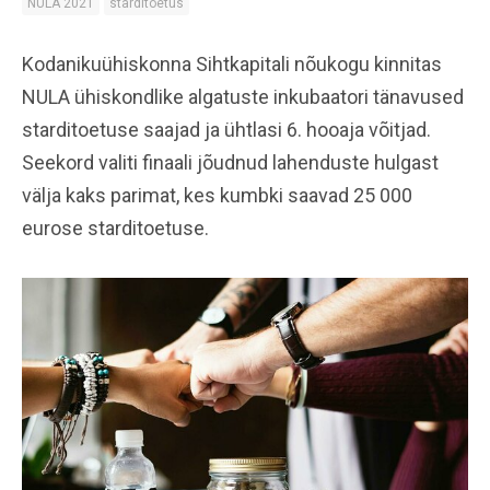
NULA 2021
starditoetus
Kodanikuühiskonna Sihtkapitali nõukogu kinnitas
NULA ühiskondlike algatuste inkubaatori tänavused
starditoetuse saajad ja ühtlasi 6. hooaja võitjad.
Seekord valiti finaali jõudnud lahenduste hulgast
välja kaks parimat, kes kumbki saavad 25 000
eurose starditoetuse.