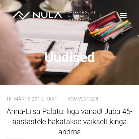
Uudised
18. MÄRTS 2019,
KART
KOMMENTEERI
Anna-Liisa Palatu: liiga vanad! Juba 45-
aastastele hakatakse vaikselt kinga
andma