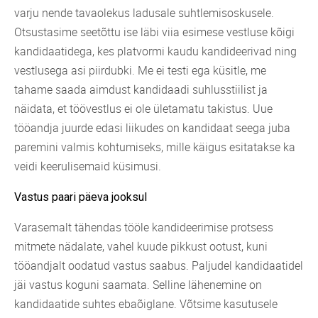
varju nende tavaolekus ladusale suhtlemisoskusele.
Otsustasime seetõttu ise läbi viia esimese vestluse kõigi
kandidaatidega, kes platvormi kaudu kandideerivad ning
vestlusega asi piirdubki. Me ei testi ega küsitle, me
tahame saada aimdust kandidaadi suhlusstiilist ja
näidata, et töövestlus ei ole ületamatu takistus. Uue
tööandja juurde edasi liikudes on kandidaat seega juba
paremini valmis kohtumiseks, mille käigus esitatakse ka
veidi keerulisemaid küsimusi.
Vastus paari päeva jooksul
Varasemalt tähendas tööle kandideerimise protsess
mitmete nädalate, vahel kuude pikkust ootust, kuni
tööandjalt oodatud vastus saabus. Paljudel kandidaatidel
jäi vastus koguni saamata. Selline lähenemine on
kandidaatide suhtes ebaõiglane. Võtsime kasutusele