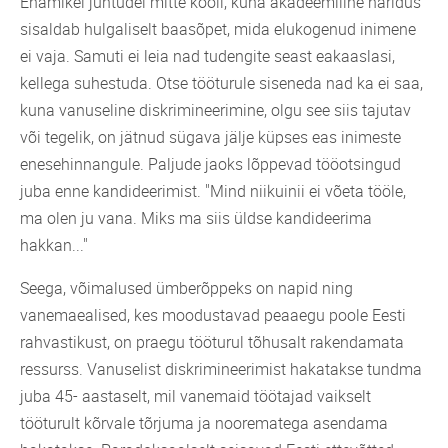
Enamikel juhtudel mitte kooli, kuna akadeemiline haridus
sisaldab hulgaliselt baasõpet, mida elukogenud inimene
ei vaja. Samuti ei leia nad tudengite seast eakaaslasi,
kellega suhestuda. Otse tööturule siseneda nad ka ei saa,
kuna vanuseline diskrimineerimine, olgu see siis tajutav
või tegelik, on jätnud sügava jälje küpses eas inimeste
enesehinnangule. Paljude jaoks lõppevad tööotsingud
juba enne kandideerimist. "Mind niikuinii ei võeta tööle,
ma olen ju vana. Miks ma siis üldse kandideerima
hakkan..."
Seega, võimalused ümberõppeks on napid ning
vanemaealised, kes moodustavad peaaegu poole Eesti
rahvastikust, on praegu tööturul tõhusalt rakendamata
ressurss. Vanuselist diskrimineerimist hakatakse tundma
juba 45- aastaselt, mil vanemaid töötajad vaikselt
tööturult kõrvale tõrjuma ja noorematega asendama