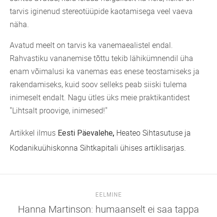
tarvis iginenud stereotüüpide kaotamisega veel vaeva
näha.
Avatud meelt on tarvis ka vanemaealistel endal.
Rahvastiku vananemise tõttu tekib lähikümnendil üha
enam võimalusi ka vanemas eas enese teostamiseks ja
rakendamiseks, kuid soov selleks peab siiski tulema
inimeselt endalt. Nagu ütles üks meie praktikantidest
"Lihtsalt proovige, inimesed!"
Artikkel ilmus
Heateo Sihtasutuse ja
Eesti Päevalehe
,
Kodanikuühiskonna Sihtkapitali ühises artiklisarjas.
EELMINE
Hanna Martinson: humaanselt ei saa tappa