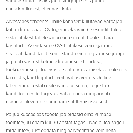
vanuse kohta. Lisaks jääb sihtgrupi seas puudu
enesekindlusest, et ennast kiita.
Arvestades tendentsi, mille kohaselt kulutavad värbajad
kohati kandidaadi CV lugemiseks vaid 6 sekundit, tuleb
seda lühikest tähelepanumomenti eriti hoolikalt ära
kasutada. Asendasime CV-d lühikese vormiga, mis
sisaldab kandidaadi kontaktandmeid ning vanusegruppi
ja palub vastust kolmele küsimusele hariduse,
töökogemuse ja tugevuste kohta. Vastamiseks on olemas
ka näidis, kuid kirjutada võib vabas vormis. Selline
lähenemine tõstab esile vaid olulisema, julgustab
kandidaati enda tugevusi välja tooma ning annab
esimese ülevaate kandidaadi suhtlemisoskusest.
Paljud küpses eas tööotsijad pidasid oma viimase
tööintervjuu enam kui 30 aastat tagasi. Nad ei tea sageli,
mida intervjuust oodata ning närveerimine võib heita