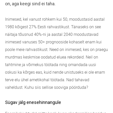
on, aga keegi sind ei taha.
Inimesed, kel vanust rohkem kui 50, moodustasid aastal
1980 kõigest 27% Eesti rahvastikust. Tänaseks on see
näitaja tõusnud 40%-ni ja aastal 2040 moodustavad
inimesed vanuses 50+ prognooside kohaselt enam kui
poole meie rahvastikust. Need on inimesed, kes on praegu
murdmas keskmise oodatud eluea rekordeid. Neil on
tahtmine ja võimekus töötada ning omandada uusi
oskusi ka kõrges eas, kuid nende unistuseks ei ole enam
terve elu ühel ametikohal töötada. Nad tahavad
vaheldust. Kuhu siis sellise sooviga pöörduda?
Sügav jälg enesehinnangule