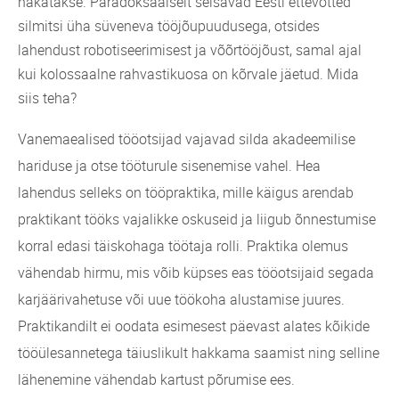
hakatakse. Paradoksaalselt seisavad Eesti ettevõtted
silmitsi üha süveneva tööjõupuudusega, otsides
lahendust robotiseerimisest ja võõrtööjõust, samal ajal
kui kolossaalne rahvastikuosa on kõrvale jäetud. Mida
siis teha?
Vanemaealised tööotsijad vajavad silda akadeemilise
hariduse ja otse tööturule sisenemise vahel. Hea
lahendus selleks on tööpraktika, mille käigus arendab
praktikant tööks vajalikke oskuseid ja liigub õnnestumise
korral edasi täiskohaga töötaja rolli. Praktika olemus
vähendab hirmu, mis võib küpses eas tööotsijaid segada
karjäärivahetuse või uue töökoha alustamise juures.
Praktikandilt ei oodata esimesest päevast alates kõikide
tööülesannetega täiuslikult hakkama saamist ning selline
lähenemine vähendab kartust põrumise ees.