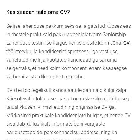
Kas saadan teile oma CV?
Sellise lahenduse pakkumiseks sai algatatud küpses eas
inimestele praktikaid pakkuv veebiplatvorm Seniorship.
Lahenduse testimise käigus kerkisid esile kolm sõna:
,
CV
tööintervjuu ja kandideerimisprotsess. Iga vestluse,
vahetatud meili ja kaotatud kandidaadiga sai aina
selgemaks, et need kolm komponenti enam kaasaegse
värbamise stardikomplekti ei mahu.
CV-d ei too tegelikult kandidaatide parimaid külgi välja.
Käesoleval infokülluse ajastul on raske silma jääda isegi
täiuslikkuseni viimistletud ning originaalse CV-ga.
Märkasime praktikale kandideerijate hulgas, et nende CV
sisaldab külluslikult informatsiooni varajaste
haridusetappide, perekonnaseisu, aadressi ning ka