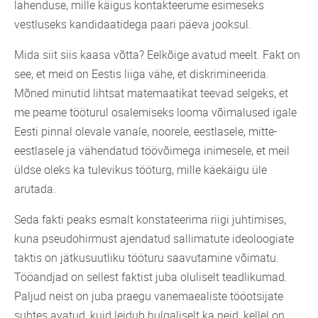
lahenduse, mille käigus kontakteerume esimeseks
vestluseks kandidaatidega paari päeva jooksul.
Mida siit siis kaasa võtta? Eelkõige avatud meelt. Fakt on
see, et meid on Eestis liiga vähe, et diskrimineerida.
Mõned minutid lihtsat matemaatikat teevad selgeks, et
me peame tööturul osalemiseks looma võimalused igale
Eesti pinnal olevale vanale, noorele, eestlasele, mitte-
eestlasele ja vähendatud töövõimega inimesele, et meil
üldse oleks ka tulevikus tööturg, mille käekäigu üle
arutada.
Seda fakti peaks esmalt konstateerima riigi juhtimises,
kuna pseudohirmust ajendatud sallimatute ideoloogiate
taktis on jätkusuutliku tööturu saavutamine võimatu.
Tööandjad on sellest faktist juba oluliselt teadlikumad.
Paljud neist on juba praegu vanemaealiste tööotsijate
suhtes avatud, kuid leidub hulgaliselt ka neid, kellel on