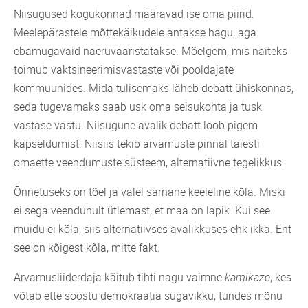
Niisugused kogukonnad määravad ise oma piirid.
Meelepärastele mõttekäikudele antakse hagu, aga
ebamugavaid naeruvääristatakse. Mõelgem, mis näiteks
toimub vaktsineerimisvastaste või pooldajate
kommuunides. Mida tulisemaks läheb debatt ühiskonnas,
seda tugevamaks saab usk oma seisukohta ja tusk
vastase vastu. Niisugune avalik debatt loob pigem
kapseldumist. Niisiis tekib arvamuste pinnal täiesti
omaette veendumuste süsteem, alternatiivne tegelikkus.
Õnnetuseks on tõel ja valel sarnane keeleline kõla. Miski
ei sega veendunult ütlemast, et maa on lapik. Kui see
muidu ei kõla, siis alternatiivses avalikkuses ehk ikka. Ent
see on kõigest kõla, mitte fakt.
Arvamusliiderdaja käitub tihti nagu vaimne
kamikaze
, kes
võtab ette sööstu demokraatia sügavikku, tundes mõnu