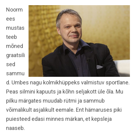
Noorm
ees
mustas
teeb
mõned
graatsili
sed
sammu
d. Umbes nagu kolmikhüppeks valmistuv sportlane.
Peas silmini kapuuts ja kõhn seljakott üle õla. Mu
pilku märgates muudab rütmi ja sammub
võimalikult asjalikult eemale. Ent hämaruses piki
puiesteed edasi minnes märkan, et kepsleja
naaseb.