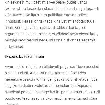
kihisevatest mullidest, mis vee peale jõudes vahtu
tekitavad. Ta laseb demokraatial end kanda, aga taganeb
vastutusest. Ka karsumm-poliitikud saavad sellest
innustust. Peaasi on tekitada kihelust, mis tõotab tuua
hääli. Rõõm ja viha maksavad rohkem kui täpsed
argumendid. Läheb meelest, et väidetel peab olema kate,
mingigi seos teadmistega, mis on ühiskonnas aegamisi
ladestunud.
Eksperdiks teadmisteta
Arvamusliiderdajaid on üllatavalt palju, sest teemadest ei
ole ju puudust. Alates sünnitamisest ja lõpetades
merealuse vaakumtunneliga. Igaüks võib lehvitada lippe,
isegi korraldada revolutsiooni. Isehakanud eksperdid
naudivad paraku üha sagedamini populaarsust, ehkki neil
puuduvad teadmised valdkonnast, mille kohta nad sõna
võtavad.