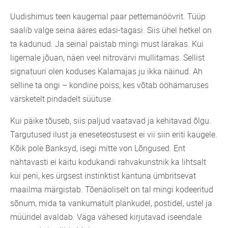
Uudishimus teen kaugemal paar pettemanöövrit. Tüüp
saalib valge seina ääres edasi-tagasi. Siis ühel hetkel on
ta kadunud. Ja seinal paistab mingi must lärakas. Kui
ligemale jõuan, näen veel nitrovärvi mullitamas. Sellist
signatuuri olen koduses Kalamajas ju ikka näinud. Ah
selline ta ongi – kondine poiss, kes võtab ööhämaruses
värsketelt pindadelt süütuse.
Kui päike tõuseb, siis paljud vaatavad ja kehitavad õlgu.
Targutused ilust ja eneseteostusest ei vii siin eriti kaugele.
Kõik pole Banksyd, isegi mitte von Lõngused. Ent
nähtavasti ei käitu kodukandi rahvakunstnik ka lihtsalt
kui peni, kes ürgsest instinktist kantuna ümbritsevat
maailma märgistab. Tõenäoliselt on tal mingi kodeeritud
sõnum, mida ta vankumatult plankudel, postidel, ustel ja
müüridel avaldab. Väga vähesed kirjutavad iseendale