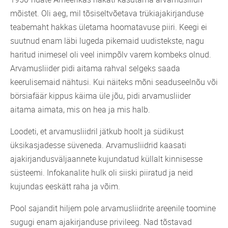
mõistet. Oli aeg, mil tõsiseltvõetava trükiajakirjanduse
teabemaht hakkas ületama hoomatavuse piiri. Keegi ei
suutnud enam läbi lugeda pikemaid uudistekste, nagu
haritud inimesel oli veel inimpõlv varem kombeks olnud.
Arvamusliider pidi aitama rahval selgeks saada
keerulisemaid nähtusi. Kui näiteks mõni seaduseelnõu või
börsiafäär kippus käima üle jõu, pidi arvamusliider
aitama aimata, mis on hea ja mis halb.
Loodeti, et arvamusliidril jätkub hoolt ja südikust
üksikasjadesse süveneda. Arvamusliidrid kaasati
ajakirjandusväljaannete kujundatud küllalt kinnisesse
süsteemi. Infokanalite hulk oli siiski piiratud ja neid
kujundas eeskätt raha ja võim.
Pool sajandit hiljem pole arvamusliidrite areenile toomine
sugugi enam ajakirjanduse privileeg. Nad tõstavad