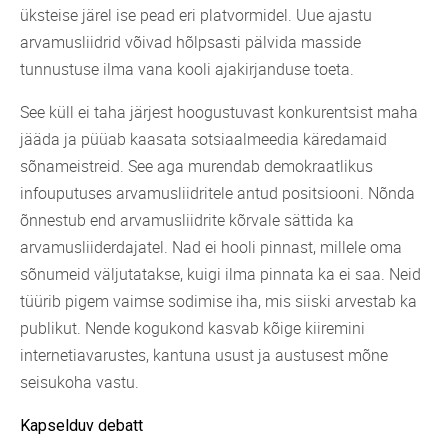
üksteise järel ise pead eri platvormidel. Uue ajastu
arvamusliidrid võivad hõlpsasti pälvida masside
tunnustuse ilma vana kooli ajakirjanduse toeta.
See küll ei taha järjest hoogustuvast konkurentsist maha
jääda ja püüab kaasata sotsiaalmeedia käredamaid
sõnameistreid. See aga murendab demokraatlikus
infouputuses arvamusliidritele antud positsiooni. Nõnda
õnnestub end arvamusliidrite kõrvale sättida ka
arvamusliiderdajatel. Nad ei hooli pinnast, millele oma
sõnumeid väljutatakse, kuigi ilma pinnata ka ei saa. Neid
tüürib pigem vaimse sodimise iha, mis siiski arvestab ka
publikut. Nende kogukond kasvab kõige kiiremini
internetiavarustes, kantuna usust ja austusest mõne
seisukoha vastu.
Kapselduv debatt