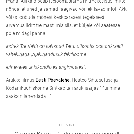
maha. Allikaid peab iseloomustama mitmekesisus, mitte
nõnda, et ühed ja samad räägivad või lekitavad infot. Äkki
võiks loobuda mõnest keskpärasest tegelasest
arvamusliidrit treimast, mis siis, et küljele või saatesse
pole midagi panna.
Indrek Treufeldt on kaitsnud Tartu ülikoolis doktorikraadi
väitekirjaga „Ajakirjanduslik faktiloome
erinevates ühiskondlikes tingimustes”.
Artikkel ilmus
Heateo Sihtasutuse ja
Eesti Päevalehe,
Kodanikuühiskonna Sihtkapitali artiklisarjas "Kui mina
saaksin lahendada..."
EELMINE
Carmen Karnö: Kuidas ma pornoteemalt