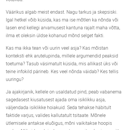
Väärikus algab meist endast. Nagu tarkus ja skepsiski.
Igal hetkel võib küsida, kas ma ise mõtlen ka nõnda või
lasen end kellegi arvamusest kantuna rajalt maha võtta,
ilma et oleksin üldse kohanud mõnd selget fakti.
Kas ma ikka tean või uurin veel asja? Kas mõistan
konteksti ehk arutelupinda, millele argumendid peaksid
toetuma? Tasub väsimatult küsida, mis allikast üks või
teine infokild pärineb. Kes veel nõnda väidab? Kes tellis
uuringu?
Ja ajakirjanik, kellele on usaldatud pind, peab vabanema
sagedasest kiusatusest ajada oma isiklikku asja,
väljendada isiklikke hoiakuid. Seda tehakse häbitult
faktide varjus, valides kallutatult tsitaate. Mõnele
ütlemisele antakse eluõigus, mõni vaikitakse hoopis