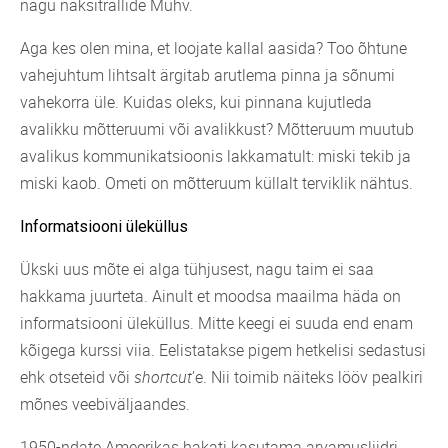
nagu naksitrallide Muhv.
Aga kes olen mina, et loojate kallal aasida? Too õhtune
vahejuhtum lihtsalt ärgitab arutlema pinna ja sõnumi
vahekorra üle. Kuidas oleks, kui pinnana kujutleda
avalikku mõtteruumi või avalikkust? Mõtteruum muutub
avalikus kommunikatsioonis lakkamatult: miski tekib ja
miski kaob. Ometi on mõtteruum küllalt terviklik nähtus.
Informatsiooni üleküllus
Ükski uus mõte ei alga tühjusest, nagu taim ei saa
hakkama juurteta. Ainult et moodsa maailma häda on
informatsiooni üleküllus. Mitte keegi ei suuda end enam
kõigega kurssi viia. Eelistatakse pigem hetkelisi sedastusi
ehk otseteid või
shortcut
’e. Nii toimib näiteks lööv pealkiri
mõnes veebiväljaandes.
1950-ndate Ameerikas hakati kasutama arvamusliidri