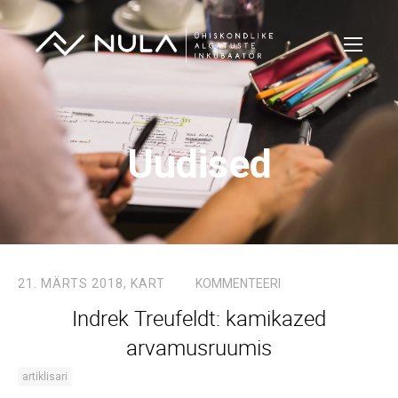
Uudised
21. MÄRTS 2018,
KART
KOMMENTEERI
Indrek Treufeldt: kamikazed
arvamusruumis
artiklisari