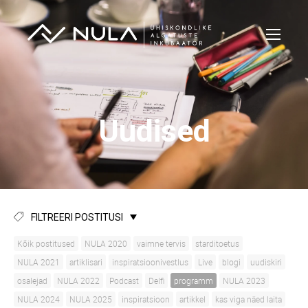
Uudised
FILTREERI POSTITUSI
Kõik postitused
NULA 2020
vaimne tervis
starditoetus
NULA 2021
artiklisari
inspiratsioonivestlus
Live
blogi
uudiskiri
osalejad
NULA 2022
Podcast
Delfi
programm
NULA 2023
NULA 2024
NULA 2025
inspiratsioon
artikkel
kas viga näed laita