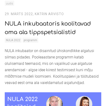
uudis
29. MÄRTS 2022,
KATRIN ARVISTO
NULA inkubaatoris koolitavad
oma ala tippspetsialistid
NULA 2022
programm
NULA inkubaator on disainitud ühiskondlikke algatusi
silmas pidades. Pooleaastane programm katab
olulisemaid teemasid, mis on vajalikud uue algatuse
arendamisel - algse idee kiirest testimisest kuni mõju
mõõtmise mudeli loomiseni. Koolituspäevi ja töötubasid
veavad eest oma ala vaieldamatud asjatundjad.