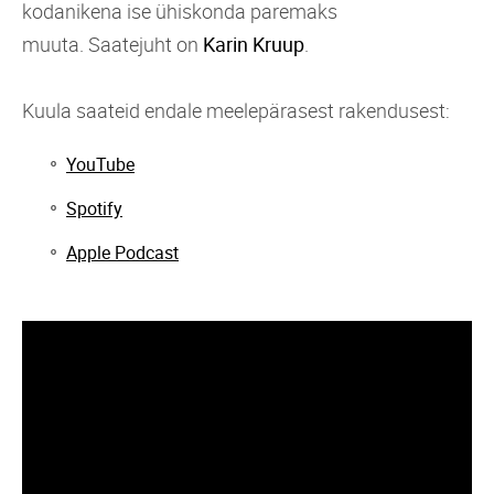
kodanikena ise ühiskonda paremaks
muuta. Saatejuht on
Karin Kruup
.
Kuula saateid endale meelepärasest rakendusest:
YouTube
Spotify
Apple Podcast