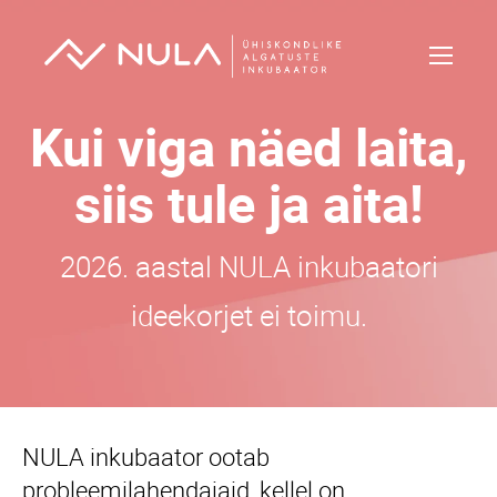
Kui viga näed laita,
siis tule ja aita!
2026. aastal NULA inkubaatori
ideekorjet ei toimu.
NULA inkubaator ootab
probleemilahendajaid, kellel on