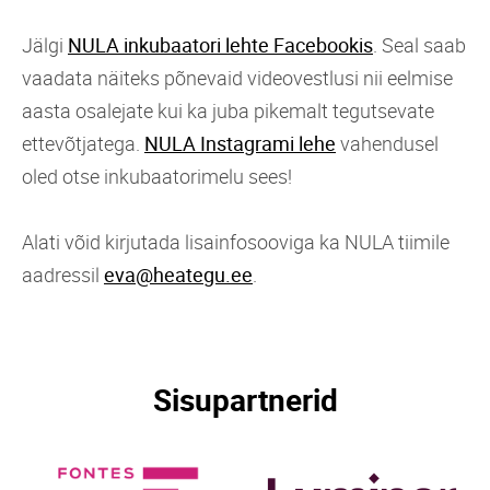
Jälgi
NULA inkubaatori lehte Facebookis
. Seal saab
vaadata näiteks põnevaid videovestlusi nii eelmise
aasta osalejate kui ka juba pikemalt tegutsevate
ettevõtjatega.
NULA Instagrami lehe
vahendusel
oled otse inkubaatorimelu sees!
Alati võid kirjutada lisainfosooviga ka NULA tiimile
aadressil
eva@heategu.ee
.
Sisupartnerid