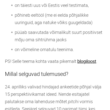
on täiesti uus või Eestis veel testimata,
põhineb eeltööl (me ei eelda põhjalikke
uuringuid, aga natuke võiks guugeldada)
püüab saavutada võimalikult suurt positiivset
mõju oma sihtrühma jaoks
on võimeline omatulu teenima.
PS! Selle teema kohta vaata pikemalt
blogiloost
.
Millal selguvad tulemused?
24. aprilliks valivad hindajad ankeetide põhjal välja
15 perspektiivikamat ideed. Nende esitajatel
palutakse oma lahenduse mõtet
pitch
i vormis
esitleda. Seejärel selguvad 10 parimat tiimi, kes