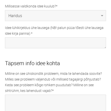
Millisesse valdkonda idee kuulub?
Idee lühikirjeldus ühe lausega (NB! palun püüa tõesti ühe lausega
idee kirja panna):
Täpsem info idee kohta
Milline on see ühiskondlik probleem, mida te lahendada soovite?
Milles see probleem väljendub või milliseid tagajärgi põhjustab?
Keda see probleem kõige rohkem puudutab? Milline on see
sihtrühm, kes lahendust vajab?