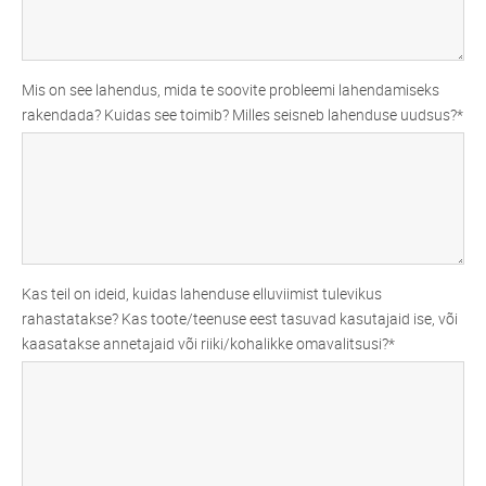
Mis on see lahendus, mida te soovite probleemi lahendamiseks
rakendada? Kuidas see toimib? Milles seisneb lahenduse uudsus?
Kas teil on ideid, kuidas lahenduse elluviimist tulevikus
rahastatakse? Kas toote/teenuse eest tasuvad kasutajaid ise, või
kaasatakse annetajaid või riiki/kohalikke omavalitsusi?