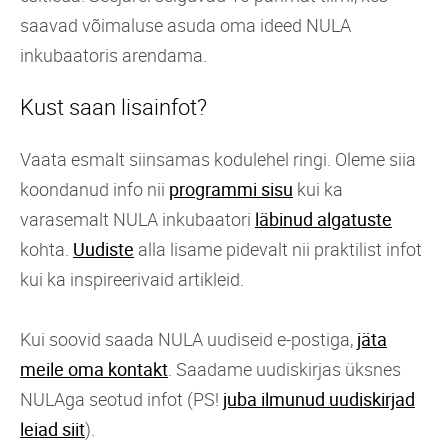
saavad võimaluse asuda oma ideed NULA
inkubaatoris arendama.
Kust saan lisainfot?
Vaata esmalt siinsamas kodulehel ringi. Oleme siia
koondanud info nii
programmi sisu
kui ka
varasemalt NULA inkubaatori
läbinud algatuste
kohta.
Uudiste
alla lisame pidevalt nii praktilist infot
kui ka inspireerivaid artikleid.
Kui soovid saada NULA uudiseid e-postiga,
jäta
meile oma kontakt
. Saadame uudiskirjas üksnes
NULAga seotud infot (PS!
juba ilmunud uudiskirjad
leiad siit
).