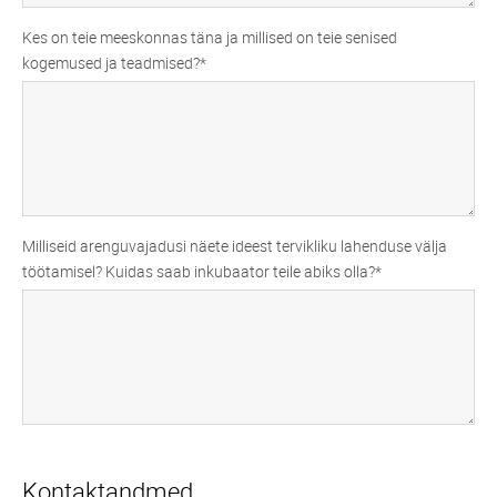
Kes on teie meeskonnas täna ja millised on teie senised
kogemused ja teadmised?
Milliseid arenguvajadusi näete ideest tervikliku lahenduse välja
töötamisel? Kuidas saab inkubaator teile abiks olla?
Kontaktandmed