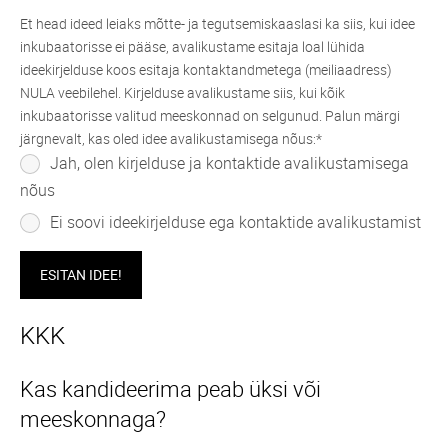
Et head ideed leiaks mõtte- ja tegutsemiskaaslasi ka siis, kui idee
inkubaatorisse ei pääse, avalikustame esitaja loal lühida
ideekirjelduse koos esitaja kontaktandmetega (meiliaadress)
NULA veebilehel. Kirjelduse avalikustame siis, kui kõik
inkubaatorisse valitud meeskonnad on selgunud. Palun märgi
järgnevalt, kas oled idee avalikustamisega nõus:
Jah, olen kirjelduse ja kontaktide avalikustamisega
nõus
Ei soovi ideekirjelduse ega kontaktide avalikustamist
KKK
Kas kandideerima peab üksi või
meeskonnaga?