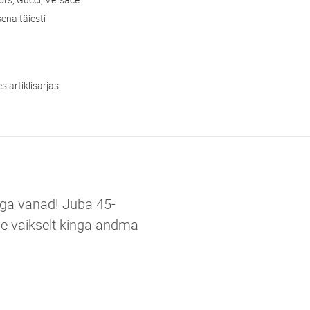
ena täiesti
 artiklisarjas.
iiga vanad! Juba 45-
e vaikselt kinga andma