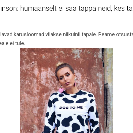
nson: humaanselt ei saa tappa neid, kes t
lavad karusloomad viiakse niikuinii tapale. Peame otsusta
le ei tule.