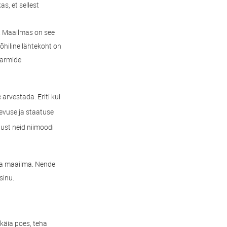
s, et sellest
. Maailmas on see
õhiline lähtekoht on
farmide
arvestada. Eriti kui
evuse ja staatuse
tust neid niimoodi
eva maailma. Nende
sinu.
 käia poes, teha