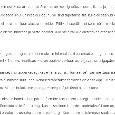
a inimest, keda armastate. See, mis on meie igapäeva loomulik osa ja juhitu
ke seda sinu lühikese elu lõpuni, mil sind tapetakse siis, kui oled saanud 
t selline elu on loomakestel farmides. Piltlikult seetõttu, et selle mõistmisek
 oleme inimesed ja mitte loomad, kuid meie valikud dikteerivad otsesel
ikaugele, et tagaksime loomadele minimaalsedki paremad elutingimused, 
umlik. Näiteks naaritsad, kes on pooleldi veeloomad, vajavad oma igapäe
anset viisi tappa kedagi, kes ei taha surra. „Humaanse” lisamine „tapmise”
aid inimese süütunde. Rebased tapetakse farmides elektrišokiga – elektr
hu. Mingid hukatakse gaasiga – seegi mõjub üsna piinarikkana.
levaid loomi ei lase pärast farmide keelustamist keegi puuridest metsa 
lõpetada selle lõputu ringi, kus neisse loomi juurde „toodetakse”. Loomad
d paraku karusnaha saamise eesmärgil. Keelustamise tulemusel saaksid 