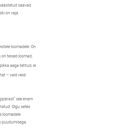
 päästetud saavad
ski on vaja
eistele loomadele. On
s on teised loomad,
pikka aega tehtud, ei
at – vaid veidi
legipärast” see enam
tatud. Olgu selles
le loomadele
tia puudumisega.