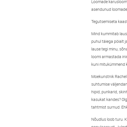
Loomade karusloomafa
asendunud loomade 
Tegutsemiseta kaast
Mind kummitab lause
puhul täiega pöialt
lause tegi minu, sõn
loomi armastada ini
kuni mitukümmend k
Moekunstnik Rachel Z
suhtumise väljendami
hipid, punkarid, sk
kasukat kandes? Olg
tahtmist surnud. Ehk
Nõudlus loob turu. 
populaarsust. Julge