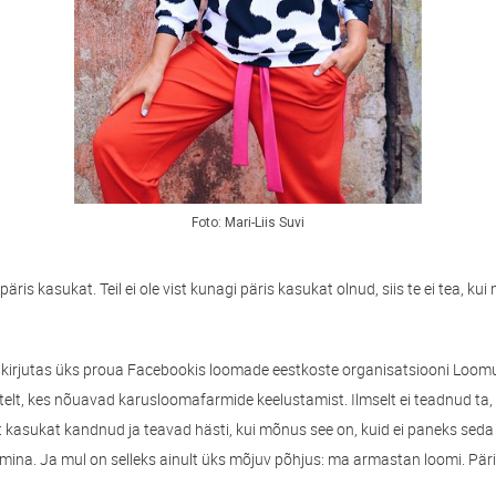
Foto: Mari-Liis Suvi
äris kasukat. Teil ei ole vist kunagi päris kasukat olnud, siis te ei tea, 
kirjutas üks proua Facebookis loomade eestkoste organisatsiooni Loomus 
stelt, kes nõuavad karusloomafarmide keelustamist. Ilmselt ei teadnud ta, e
 kasukat kandnud ja teavad hästi, kui mõnus see on, kuid ei paneks sed
 mina. Ja mul on selleks ainult üks mõjuv põhjus: ma armastan loomi. Päri