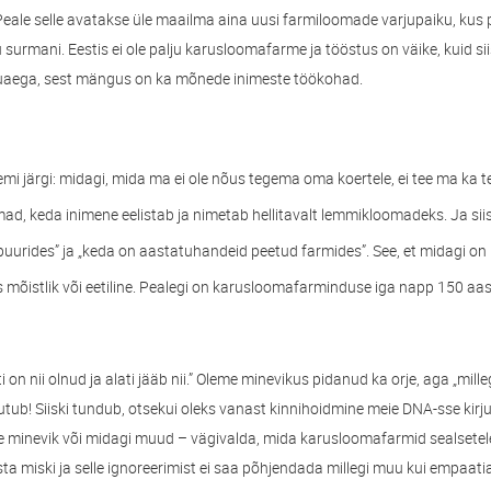
eale selle avatakse üle maailma aina uusi farmiloomade varjupaiku, kus
surmani. Eestis ei ole palju karusloomafarme ja tööstus on väike, kuid sii
uaega, sest mängus on ka mõnede inimeste töökohad.
eemi järgi: midagi, mida ma ei ole nõus tegema oma koertele, ei tee ma ka t
ad, keda inimene eelistab ja nimetab hellitavalt lemmikloomadeks. Ja sii
 puurides” ja „keda on aastatuhandeid peetud farmides”. See, et midagi on 
s mõistlik või eetiline. Pealegi on karusloomafarminduse iga napp 150 aast
i on nii olnud ja alati jääb nii.” Oleme minevikus pidanud ka orje, aga „mil
uutub! Siiski tundub, otsekui oleks vanast kinnihoidmine meie DNA-sse kirju
ke minevik või midagi muud – vägivalda, mida karusloomafarmid sealsete
sta miski ja selle ignoreerimist ei saa põhjendada millegi muu kui empaa