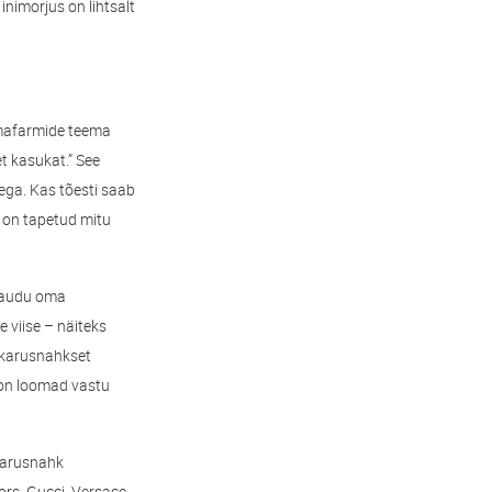
nimorjus on lihtsalt
omafarmide teema
t kasukat.” See
sega. Kas tõesti saab
 on tapetud mitu
 kaudu oma
 viise – näiteks
t karusnahkset
 on loomad vastu
karusnahk
rs, Gucci, Versace