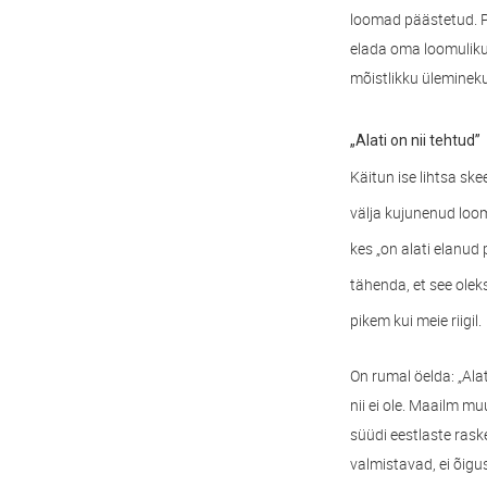
loomad päästetud. P
elada oma loomuliku 
mõistlikku üleminek
„
Alati on nii tehtud”
Käitun ise lihtsa sk
välja kujunenud loom
kes „on alati elanud
tähenda, et see olek
pikem kui meie riigil.
On rumal öelda: „Alat
nii ei ole. Maailm m
süüdi eestlaste ras
valmistavad, ei õigu