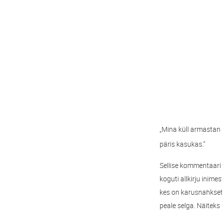
„Mina küll armastan p
päris kasukas.”
Sellise kommentaari 
koguti allkirju inime
kes on karusnahkset
peale selga. Näiteks