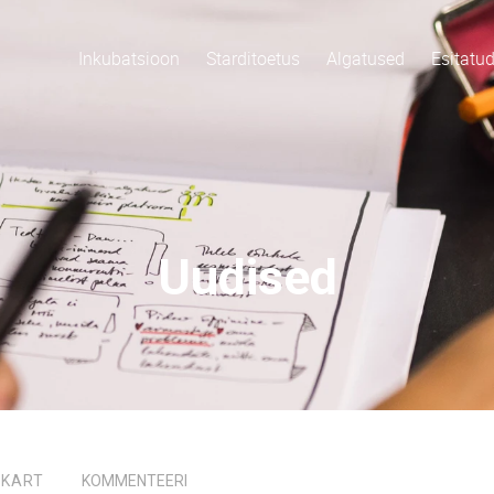
Inkubatsioon
Starditoetus
Algatused
Esitatu
Uudised
,
KART
KOMMENTEERI