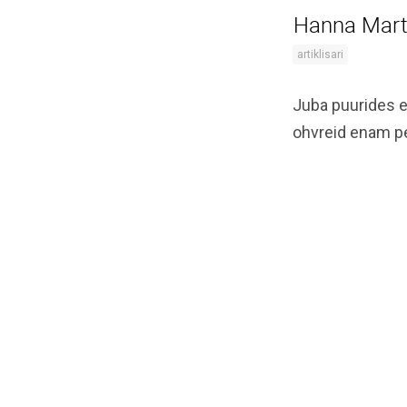
Hanna Marti
artiklisari
Juba puurides e
ohvreid enam pea