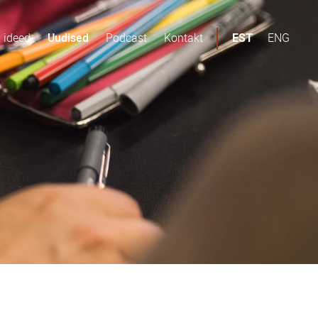
d ideed
Uudised
Podcast
Kontakt
ENG
EST