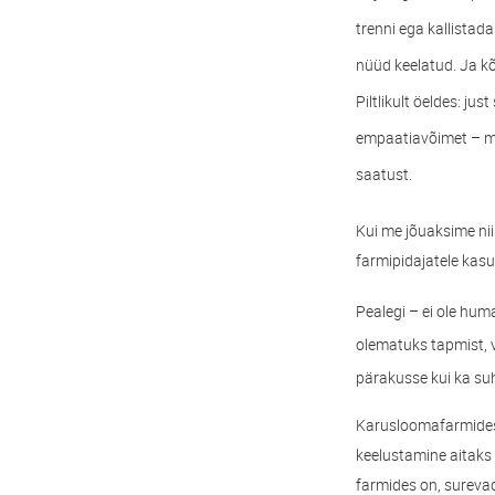
trenni ega kallistad
nüüd keelatud. Ja kõi
Piltlikult öeldes: jus
empaatiavõimet – me
saatust.
Kui me jõuaksime ni
farmipidajatele kas
Pealegi – ei ole huma
olematuks tapmist, v
pärakusse kui ka su
Karusloomafarmides o
keelustamine aitaks 
farmides on, sureva