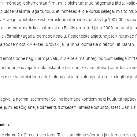
nii mõndagi dokumentaalfilmi, mille oleks tahtnud nägemata jätta. Naljaka
 üldse rääkima, aga tundub, et inimesed ei ole kursis sellega, mis toimub
 Praegu tapetakse Eesti karusloomafarmides aastas ligi 100 000 looma
rusloomafarmide keelustamist on Eestis arutatud juba 2009. aastast ja p
i ole võimalik tagada loomade heaolu. Peale teiste asjatundjate kirjutavad 
ka zoosemiootik Aleksei Turovski ja Tallinna loomaaia direktor Tiit Maran.
emotsioone nagu hirm ja valu, siis ei leia ma ühtegi põhjust sellega mitte 
justanud ebavajaliku luksuskauba tarbijad, kes kasutavad päris karva ed
s meie teadmisi loomade bioloogiast ja füsioloogiast, ei ole mingit õigus
e vägivalla normaliseerimine? Selline loomade kohtlemine ei kuulu tänapä
, julm, ebaõiglane ja dikteeritud otseselt inimeste ostuotsustest. Jah, ka 
mides
ate elama 2 x 2-meetrises toas. Te ei saa minna sõbraga jalutama, reisida,