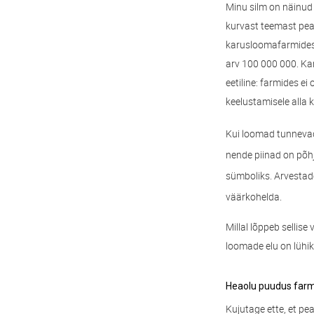
Minu silm on näinud 
kurvast teemast peab
karusloomafarmides.
arv 100 000 000. Ka
eetiline: farmides e
keelustamisele alla 
Kui loomad tunnevad 
nende piinad on põh
sümboliks. Arvestade
väärkohelda.
Millal lõppeb sellis
loomade elu on lühike
Heaolu puudus far
Kujutage ette, et pe