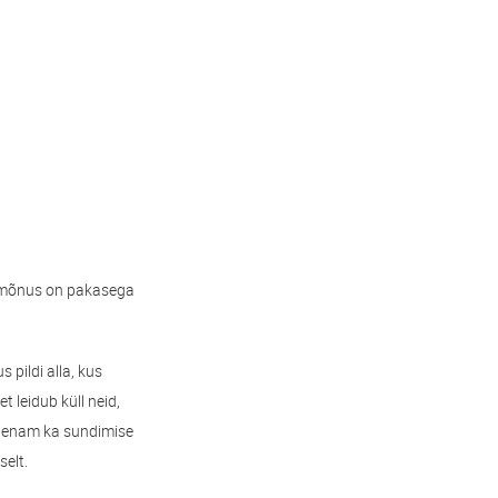
kui mõnus on pakasega
pildi alla, kus
t leidub küll neid,
a enam ka sundimise
selt.