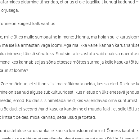
rmides pidamine tähendab, et orjus ei ole tegelikult kuhugi kadunud – i
orjusega.
unne on kõigest kalk vaatlus
, mille ütles mulle sümpaatne inimene: „Hanna, ma hoian sulle karuslo
 ja ma ise ka armastan väga loomi. Aga ma ikka vahel kannan karusnahkse
aka inimese, täiesti sõnatuks. Suutsin talle vastata vaid ebaleva naeratu
mene, kes kannab seljas sõna otseses mõttes surma ja kelle kasuka tõttu
aunist looma?
oe on öelnud, et stiil on viis ilma rääkimata öelda, kes sa oled. Riietuse
ne on saanud alguse subkultuuridest, kus riietus on üks eneseväljenduse
inheedid, emod. Kuidas siis nimetada neid, kes väljendavad oma suhtumis
u öeldud, et
second-hand-
kasuka kandmine ei muuda fakti, et selle tõttu
 lihtsalt öeldes: mida kannad, seda usud ja toetad.
Kuni ostetakse karusnahka, ei kao ka karusloomafarmid. Õnneks kaotab 
t eeskuju on näidanud maailmakuulsad moeloojad nagu DKNY, Michael Ko