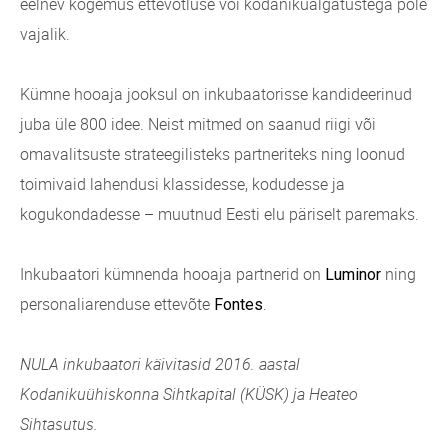
eelnev kogemus ettevõtluse või kodanikualgatustega pole
vajalik.
Kümne hooaja jooksul on inkubaatorisse kandideerinud
juba üle 800 idee. Neist mitmed on saanud riigi või
omavalitsuste strateegilisteks partneriteks ning loonud
toimivaid lahendusi klassidesse, kodudesse ja
kogukondadesse – muutnud Eesti elu päriselt paremaks.
Inkubaatori kümnenda hooaja partnerid on
ning
Luminor
personaliarenduse ettevõte
.
Fontes
NULA inkubaatori käivitasid 2016. aastal
Kodanikuühiskonna Sihtkapital (KÜSK) ja Heateo
Sihtasutus.