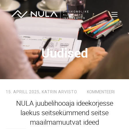
Uudised
15. APRILL 2025,
KATRIN ARVISTO
KOMMENTEERI
NULA juubelihooaja ideekorjesse
laekus seitsekümmend seitse
maailmamuutvat ideed