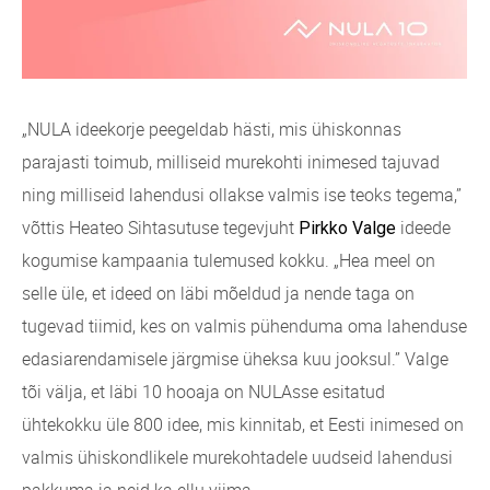
„NULA ideekorje peegeldab hästi, mis ühiskonnas
parajasti toimub, milliseid murekohti inimesed tajuvad
ning milliseid lahendusi ollakse valmis ise teoks tegema,”
võttis Heateo Sihtasutuse tegevjuht
ideede
Pirkko Valge
kogumise kampaania tulemused kokku. „Hea meel on
selle üle, et ideed on läbi mõeldud ja nende taga on
tugevad tiimid, kes on valmis pühenduma oma lahenduse
edasiarendamisele järgmise üheksa kuu jooksul.” Valge
tõi välja, et läbi 10 hooaja on NULAsse esitatud
ühtekokku üle 800 idee, mis kinnitab, et Eesti inimesed on
valmis ühiskondlikele murekohtadele uudseid lahendusi
pakkuma ja neid ka ellu viima.