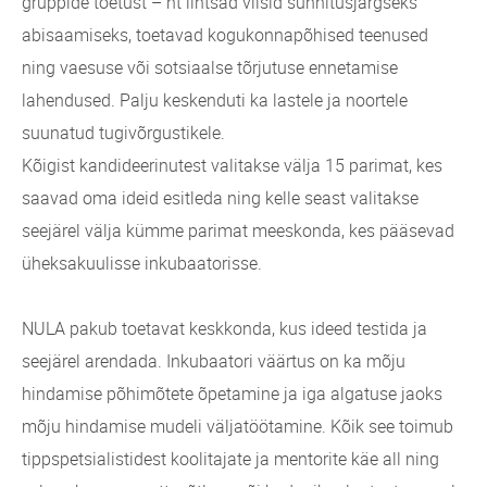
gruppide toetust – nt lihtsad viisid sünnitusjärgseks
abisaamiseks, toetavad kogukonnapõhised teenused
ning vaesuse või sotsiaalse tõrjutuse ennetamise
lahendused. Palju keskenduti ka lastele ja noortele
suunatud tugivõrgustikele.
Kõigist kandideerinutest valitakse välja 15 parimat, kes
saavad oma ideid esitleda ning kelle seast valitakse
seejärel välja kümme parimat meeskonda, kes pääsevad
üheksakuulisse inkubaatorisse.
NULA pakub toetavat keskkonda, kus ideed testida ja
seejärel arendada. Inkubaatori väärtus on ka mõju
hindamise põhimõtete õpetamine ja iga algatuse jaoks
mõju hindamise mudeli väljatöötamine. Kõik see toimub
tippspetsialistidest koolitajate ja mentorite käe all ning