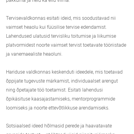
Tervisevaldkonnas esitati ideid, mis soodustavad nii
vaimset heaolu kui füüsilise tervise edendamist.
Lahendused ulatusid tervisliku toitumise ja liikumise
platvormidest noorte vaimset tervist toetavate tööriistade
ja vanemaealiste heaoluni.
Hariduse valdkonnas keskenduti ideedele, mis toetavad
õppijate tugevuste märkamist, individuaalset arengut
ning õpetajate töö toetamist. Esitati lahendusi
õpikäsituse kaasajastamiseks, mentorprogrammide
loomiseks ja noorte ettevõtlikkuse arendamiseks.
Sotsiaalsed ideed hõlmasid perede ja haavatavate