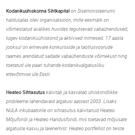
on Siseministeeriumi
Kodanikuühiskonna Sihtkapital
haldusalas olev organisatsioon, mille eesmärk on
võimestatud avalikes huvides tegutsevad vabaühendused,
tugev kodanikuühiskond ja aktiivsed inimesed. 17 aasta
jooksul on erinevate konkursside ja taotlusvoorude
raames arendatud sadade vabaühenduste võimekust ning
toetatud üle paari tuhande kodanikualgatusliku
ettevõtmise üle Eesti.
käivitab ja kasvatab ühiskondlikke
Heateo Sihtasutus
probleeme lahendavaid algatusi aastast 2003. Lisaks
NULA inkubaatorile on sihtasutus käivitanud Heateo
Mõjufondi ja Heateo Haridusfondi, mis toetavad mõjusate
algatuste kasvu ja laienemist. Heateo portfellist on teiste