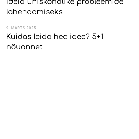
ideid ühiskondlike probleemide
lahendamiseks
9. MÄRTS 2025
Kuidas leida hea idee? 5+1
nõuannet