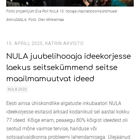
Fotol projektijuht Eva Poll NULA 10. hooaja inspiratsioonisündmusel
AnkruSAALis. Foto: Olev Mihkelmaa
15. APRILL 2025,
KATRIN ARVISTO
NULA juubelihooaja ideekorjesse
laekus seitsekümmend seitse
maailmamuutvat ideed
NULA 2025
Eesti ainsa ühiskondlike algatuste inkubaatori NULA
ideekorjesse esitasid ärksad kodanikud sel aastal kokku
77 ideed. Kõige enam, peaaegu 80% kõigist ideedest oli
seotud mõne vaimse tervise, hariduse või
sotsiaalvaldkonna probleemi lahendamisega. Ülejäänud