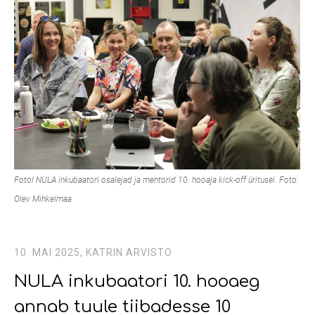
Fotol NULA inkubaatori osalejad ja mentorid 10. hooaja kick-off üritusel. Foto:
Olev Mihkelmaa
10. MAI 2025,
KATRIN ARVISTO
NULA inkubaatori 10. hooaeg
annab tuule tiibadesse 10