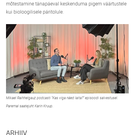
mõtestamine tänapäeval keskenduma pigem väärtustele
kui bioloogilisele päritolule.
Mikael Raihhelgauz podcasti "Kas viga näed laita?" episoodi salvestusel.
Paremal saatejuht Karin Kruup.
ARHIIV