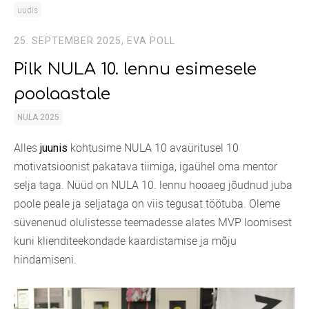
uudis
25. SEPTEMBER 2025,
EVA POLL
Pilk NULA 10. lennu esimesele
poolaastale
NULA 2025
Alles
kohtusime NULA 10 avaüritusel 10
juunis
motivatsioonist pakatava tiimiga, igaühel oma mentor
selja taga. Nüüd on NULA 10. lennu hooaeg jõudnud juba
poole peale ja seljataga on viis tegusat töötuba. Oleme
süvenenud olulistesse teemadesse alates MVP loomisest
kuni klienditeekondade kaardistamise ja mõju
hindamiseni.