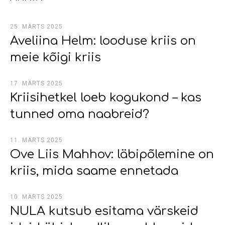
25. MÄRTS 2025
Aveliina Helm: looduse kriis on
meie kõigi kriis
17. MÄRTS 2025
Kriisihetkel loeb kogukond – kas
tunned oma naabreid?
11. MÄRTS 2025
Ove Liis Mahhov: läbipõlemine on
kriis, mida saame ennetada
10. MÄRTS 2025
NULA kutsub esitama värskeid