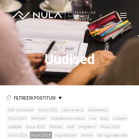
Uudised
FILTREERI POSTITUSI
Kõik postitused
NULA 2020
vaimne tervis
starditoetus
NULA 2021
artiklisari
inspiratsioonivestlus
Live
blogi
uudiskiri
osalejad
NULA 2022
Podcast
Delfi
programm
NULA 2023
NULA 2024
NULA 2025
inspiratsioon
artikkel
kas viga näed laita