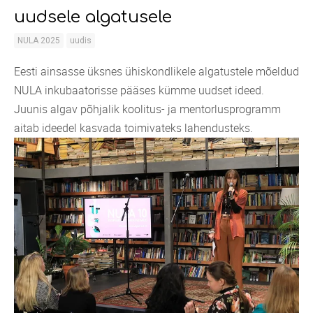
uudsele algatusele
NULA 2025
uudis
Eesti ainsasse üksnes ühiskondlikele algatustele mõeldud
NULA inkubaatorisse pääses kümme uudset ideed.
Juunis algav põhjalik koolitus- ja mentorlusprogramm
aitab ideedel kasvada toimivateks lahendusteks.