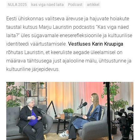
NULA 2025
kas viga näed laita
Podcast
artikkel
Eesti ühiskonnas valitseva ärevuse ja hajuvate hoiakute
taustal kutsus Marju Lauristin podcastis “Kas viga näed
laita?” üles sügavamale eneserefleksioonile ja kultuurilise
identiteedi väärtustamisele.
Vestluses Karin Kruupiga
rõhutas Lauristin, et keeruliste aegade üleelamisel on
määrava tähtsusega just ajalooline mälu, ühtsustunne ja
kultuuriline järjepidevus.