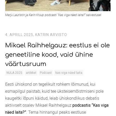
Marju Lauristin ja Karin Kruup podcasti "Kas viga näed laita?" salvestusel
4. APRILL 2025,
KATRIN ARVISTO
Mikael Raihhelgauz: eestlus ei ole
geneetiline kood, vaid ühine
väärtusruum
NULA 2025
artikkel
Podcast
kas viga näed laita
Eesti ühiskond on tegelikult rohkem lõimunud, kui
esmapilgul paistab, kuid tee üksteisemõistmiseni pole
kaugeltki lõpuni käidud, leiab ühiskondlikus debatis
aktiivselt osalev Mikael Raihhelgauz
podcastis “Kas viga
. Tema hinnangul peaks eestluse
näed laita?”