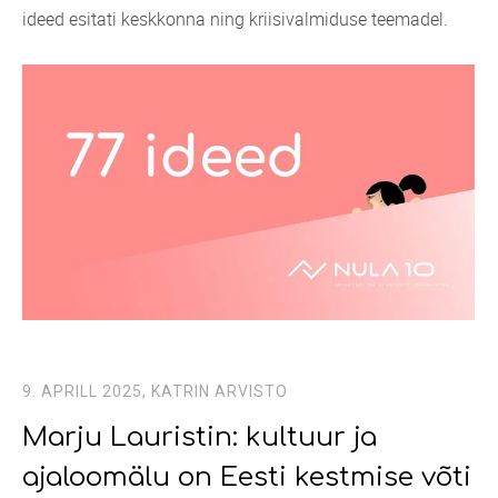
ideed esitati keskkonna ning kriisivalmiduse teemadel.
9. APRILL 2025,
KATRIN ARVISTO
Marju Lauristin: kultuur ja
ajaloomälu on Eesti kestmise võti